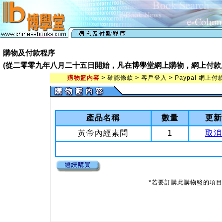
購物及付款程序
(從二零零九年八月二十五日開始，凡在博學堂網上購物，網上付款處會由 Pay
購物籃內容
>
確認條款
>
客戶登入
>
Paypal 網上付
產品名稱
數量
更新
黃帝內經素問
1
取消
*若要訂購此購物籃的項