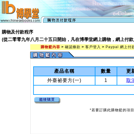
購物及付款程序
(從二零零九年八月二十五日開始，凡在博學堂網上購物，網上付款處會由 Pay
購物籃內容
>
確認條款
>
客戶登入
>
Paypal 網上付
產品名稱
數量
更
外臺祕要方(一)
1
取
*若要訂購此購物籃的項