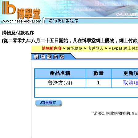
購物及付款程序
(從二零零九年八月二十五日開始，凡在博學堂網上購物，網上付款處會由 Pay
購物籃內容
>
確認條款
>
客戶登入
>
Paypal 網上付
產品名稱
數量
更新
普濟方(四)
1
取消
*若要訂購此購物籃的項