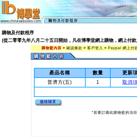
購物及付款程序
(從二零零九年八月二十五日開始，凡在博學堂網上購物，網上付款處會由 Pay
購物籃內容
>
確認條款
>
客戶登入
>
Paypal 網上付
產品名稱
數量
更新
普濟方(五)
1
取消
*若要訂購此購物籃的項