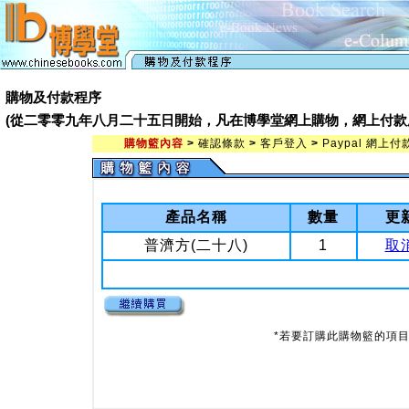
購物及付款程序
(從二零零九年八月二十五日開始，凡在博學堂網上購物，網上付款處會由 Pay
購物籃內容
>
確認條款
>
客戶登入
>
Paypal 網上付
產品名稱
數量
更
普濟方(二十八)
1
取
*若要訂購此購物籃的項