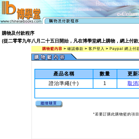
購物及付款程序
(從二零零九年八月二十五日開始，凡在博學堂網上購物，網上付款處會由 Pay
購物籃內容
>
確認條款
>
客戶登入
>
Paypal 網上付
產品名稱
數量
更新
證治準繩(十)
1
取消
*若要訂購此購物籃的項