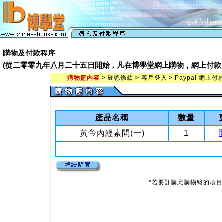
購物及付款程序
(從二零零九年八月二十五日開始，凡在博學堂網上購物，網上付款處會由 Pay
購物籃內容
>
確認條款
>
客戶登入
>
Paypal 網上付
產品名稱
數量
黃帝內經素問(一)
1
*若要訂購此購物籃的項